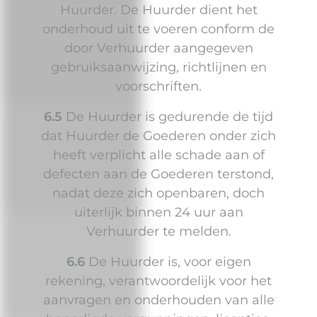
Huurder. De Huurder dient het
onderhoud uit te voeren conform de
door Verhuurder aangegeven
gebruiksaanwijzing, richtlijnen en
voorschriften.
6.5
De Huurder is gedurende de tijd
dat Huurder de Goederen onder zich
heeft verplicht alle schade aan of
defecten aan de Goederen terstond,
nadat deze zich openbaren, doch
uiterlijk binnen 24 uur aan
Verhuurder te melden.
6.6
De Huurder is, voor eigen
rekening, verantwoordelijk voor het
aanvragen en onderhouden van alle