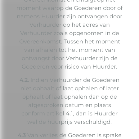
moment waarop de Goederen door of
namens Huurder zijn ontvangen door
Verhuurder op het adres van
Verhuurder zoals opgenomen in de
Overeenkomst. Tussen het moment
van afhalen tot het moment van
ontvangst door Verhuurder zijn de
Goederen voor risico van Huurder.
4.2.
Indien Verhuurder de Goederen
niet ophaalt of laat ophalen of later
ophaalt of laat ophalen dan op de
afgesproken datum en plaats
conform artikel 4.1, dan is Huurder
wel de huurprijs verschuldigd.
4.3
Van verlies de Goederen is sprake