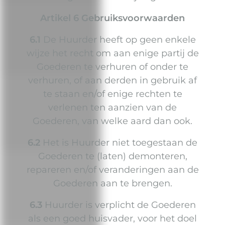
Artikel 6 Gebruiksvoorwaarden
6.1
De Huurder heeft op geen enkele
wijze het recht om aan enige partij de
Goederen te verhuren of onder te
verhuren, of aan derden in gebruik af
te staan en/of enige rechten te
verlenen ten aanzien van de
Goederen, van welke aard dan ook.
6.2
Het is Huurder niet toegestaan de
Goederen te (laten) demonteren,
repareren en/of veranderingen aan de
Goederen aan te brengen.
6.3
Huurder is verplicht de Goederen
als een goed huisvader, voor het doel