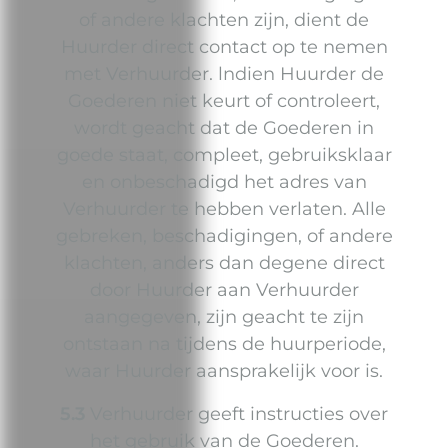
of andere klachten zijn, dient de
Huurder direct contact op te nemen
met Verhuurder. lndien Huurder de
Goederen niet keurt of controleert,
wordt geacht dat de Goederen in
goede staat, compleet, gebruiksklaar
en onbeschadigd het adres van
Verhuurder te hebben verlaten. Alle
gebreken, beschadigingen, of andere
klachten, anders dan degene direct
door Huurder aan Verhuurder
aangegeven, zijn geacht te zijn
ontstaan na tijdens de huurperiode,
waar Huurder aansprakelijk voor is.
5.3
Verhuurder geeft instructies over
het gebruik van de Goederen.