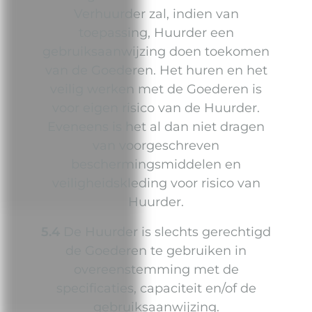
Verhuurder zal, indien van
toepassing, Huurder een
gebruiksaanwijzing doen toekomen
van de Goederen. Het huren en het
veilig werken met de Goederen is
voor eigen risico van de Huurder.
Eveneens is het al dan niet dragen
van voorgeschreven
beschermingsmiddelen en
veiligheidskleding voor risico van
Huurder.
5.4
De Huurder is slechts gerechtigd
de Goederen te gebruiken in
overeenstemming met de
specificaties, capaciteit en/of de
gebruiksaanwijzing.