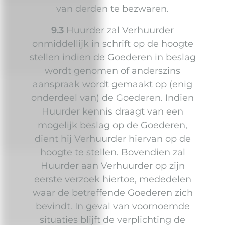
van derden te bezwaren.
9.3
Huurder zal Verhuurder
onmiddellijk in schrift op de hoogte
stellen indien de Goederen in beslag
wordt genomen of anderszins
aanspraak wordt gemaakt op (enig
onderdeel van) de Goederen. Indien
Huurder kennis draagt van een
mogelijk beslag op de Goederen,
dient hij Verhuurder hiervan op de
hoogte te stellen. Bovendien zal
Huurder aan Verhuurder op zijn
eerste verzoek hiertoe, mededelen
waar de betreffende Goederen zich
bevindt. In geval van voornoemde
situaties blijft de verplichting de