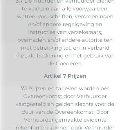
6.7
De Huurder en Verhuurder dienen
te voldoen aan alle voorwaarden,
wetten, voorschriften, verordeningen
en/of andere regelgeving en
instructies van verzekeraars,
overheden en/of andere autoriteiten
met betrekking tot, en in verband
met, de bediening en het gebruik van
de Goederen.
Artikel 7 Prijzen
7.1
Prijzen en tarieven worden per
Overeenkomst door Verhuurder
vastgesteld en gelden slechts voor de
duur van de Overeenkomst. Door
Verhuurder gemaakte evidente
rekenfouten kunnen door Verhuurder