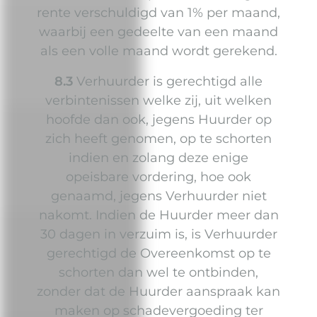
rente verschuldigd van 1% per maand,
waarbij een gedeelte van een maand
als een volle maand wordt gerekend.
8.3
Verhuurder is gerechtigd alle
verbintenissen welke zij, uit welken
hoofde dan ook, jegens Huurder op
zich heeft genomen, op te schorten
indien en zolang deze enige
opeisbare vordering, hoe ook
genaamd, jegens Verhuurder niet
nakomt. Indien de Huurder meer dan
30 dagen in verzuim is, is Verhuurder
gerechtigd de Overeenkomst op te
schorten dan wel te ontbinden,
zonder dat de Huurder aanspraak kan
maken op schadevergoeding ter