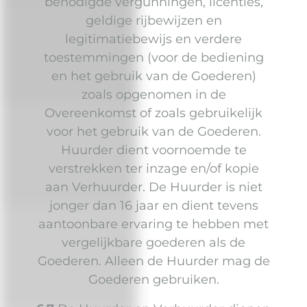
benodigde vergunningen, licenties,
geldige rijbewijzen en
legitimatiebewijs en verdere
toestemmingen (voor de bediening
en het gebruik van de Goederen)
zoals opgenomen in de
Overeenkomst of zoals gebruikelijk
voor het gebruik van de Goederen.
Huurder dient voornoemde te
verstrekken ter inzage en/of kopie
aan Verhuurder. De Huurder is niet
jonger dan 16 jaar en dient tevens
aantoonbare ervaring te hebben met
vergelijkbare goederen als de
Goederen. Alleen de Huurder mag de
Goederen gebruiken.