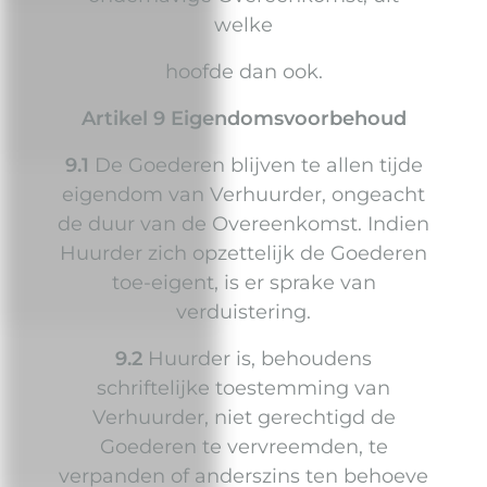
welke
hoofde dan ook.
Artikel 9 Eigendomsvoorbehoud
9.1
De Goederen blijven te allen tijde
eigendom van Verhuurder, ongeacht
de duur van de Overeenkomst. Indien
Huurder zich opzettelijk de Goederen
toe-eigent, is er sprake van
verduistering.
9.2
Huurder is, behoudens
schriftelijke toestemming van
Verhuurder, niet gerechtigd de
Goederen te vervreemden, te
verpanden of anderszins ten behoeve