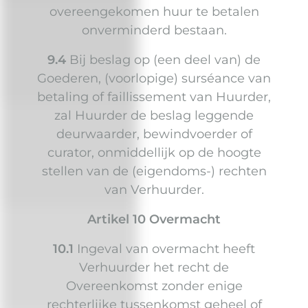
overeengekomen huur te betalen
onverminderd bestaan.
9.4
Bij beslag op (een deel van) de
Goederen, (voorlopige) surséance van
betaling of faillissement van Huurder,
zal Huurder de beslag leggende
deurwaarder, bewindvoerder of
curator, onmiddellijk op de hoogte
stellen van de (eigendoms-) rechten
van Verhuurder.
Artikel 10 Overmacht
10.1
Ingeval van overmacht heeft
Verhuurder het recht de
Overeenkomst zonder enige
rechterlijke tussenkomst geheel of