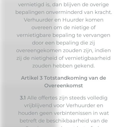
vernietigd is, dan blijven de overige
bepalingen onverminderd van kracht.
Verhuurder en Huurder komen
overeen om de nietige of
vernietigbare bepaling te vervangen
door een bepaling die zij
overeengekomen zouden zijn, indien
zij de nietigheid of vernietigbaarheid
zouden hebben gekend.
Artikel 3 Totstandkoming van de
Overeenkomst
3.1
Alle offertes zijn steeds volledig
vrijblijvend voor Verhuurder en
houden geen verbintenissen in wat
betreft de beschikbaarheid van de