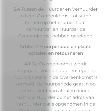
3.4
Tussen de Huurder en Verhuurder
zal een Overeenkomst tot stand
komen op het moment dat
Verhuurder en Huurder de
Overeenkomst hebben getekend.
Artikel 4 Huurperiode en plaats
ophalen en retourneren
4.1
De Overeenkomst wordt
aangegaan voor de duur en tegen de
huurprijs zoals in de Overeenkomst is
vermeld. De huurperiode gaat in op
het moment van afhalen door of
namens Huurder op het adres van
Verhuurder zoals opgenomen in de
Overeenkomst en eindigt op het