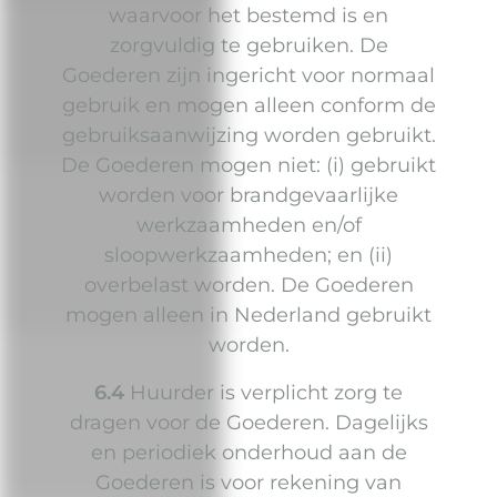
waarvoor het bestemd is en
zorgvuldig te gebruiken. De
Goederen zijn ingericht voor normaal
gebruik en mogen alleen conform de
gebruiksaanwijzing worden gebruikt.
De Goederen mogen niet: (i) gebruikt
worden voor brandgevaarlijke
werkzaamheden en/of
sloopwerkzaamheden; en (ii)
overbelast worden. De Goederen
mogen alleen in Nederland gebruikt
worden.
6.4
Huurder is verplicht zorg te
dragen voor de Goederen. Dagelijks
en periodiek onderhoud aan de
Goederen is voor rekening van