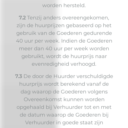
worden hersteld.
7.2
Tenzij anders overeengekomen,
zijn de huurprijzen gebaseerd op het
gebruik van de Goederen gedurende
40 uur per week. Indien de Goederen
meer dan 40 uur per week worden
gebruikt, wordt de huurprijs naar
evenredigheid verhoogd.
7.3
De door de Huurder verschuldigde
huurprijs wordt berekend vanaf de
dag waarop de Goederen volgens
Overeenkomst kunnen worden
opgehaald bij Verhuurder tot en met
de datum waarop de Goederen bij
Verhuurder in goede staat zijn