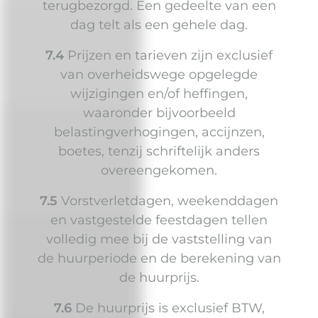
terugbezorgd. Een gedeelte van een
dag telt als een gehele dag.
7.4
Prijzen en tarieven zijn exclusief
van overheidswege opgelegde
wijzigingen en/of heffingen,
waaronder bijvoorbeeld
belastingverhogingen, accijnzen,
boetes, tenzij schriftelijk anders
overeengekomen.
7.5
Vorstverletdagen, weekenddagen
en vastgestelde feestdagen tellen
volledig mee bij de vaststelling van
de huurperiode en de berekening van
de huurprijs.
7.6
De huurprijs is exclusief BTW,