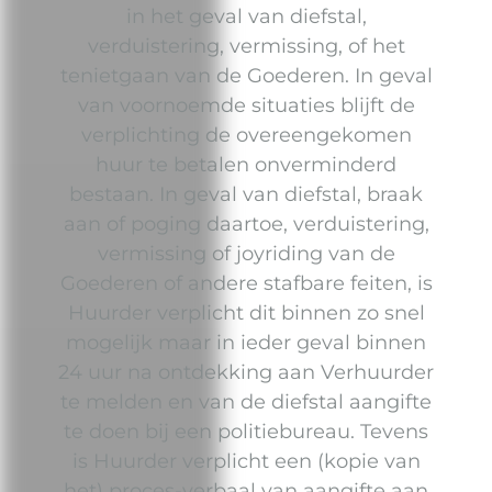
in het geval van diefstal,
verduistering, vermissing, of het
tenietgaan van de Goederen. In geval
van voornoemde situaties blijft de
verplichting de overeengekomen
huur te betalen onverminderd
bestaan. In geval van diefstal, braak
aan of poging daartoe, verduistering,
vermissing of joyriding van de
Goederen of andere stafbare feiten, is
Huurder verplicht dit binnen zo snel
mogelijk maar in ieder geval binnen
24 uur na ontdekking aan Verhuurder
te melden en van de diefstal aangifte
te doen bij een politiebureau. Tevens
is Huurder verplicht een (kopie van
het) proces-verbaal van aangifte aan