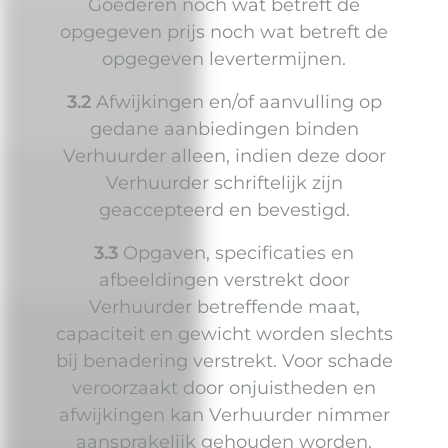
Goederen noch wat betreft de
opgegeven prijs noch wat betreft de
opgegeven levertermijnen.
3.2
Afwijkingen en/of aanvulling op
gedane aanbiedingen binden
Verhuurder alleen, indien deze door
Verhuurder schriftelijk zijn
geaccepteerd en bevestigd.
3.3
Opgaven, specificaties en
afbeeldingen verstrekt door
Verhuurder betreffende maat,
capaciteit en gewicht worden slechts
bij benadering verstrekt. Voor schade
veroorzaakt door onjuistheden en
afwijkingen kan Verhuurder nimmer
aansprakelijk gehouden worden.