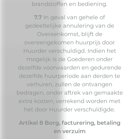
brandstoffen en bediening.
7.7
In geval van gehele of
gedeeltelijke annulering van de
Overeenkomst, blijft de
overeengekomen huurprijs door
Huurder verschuldigd. Indien het
mogelijk is de Goederen onder
dezelfde voorwaarden en gedurende
dezelfde huurperiode aan derden te
verhuren, zullen de ontvangen
bedragen, onder aftrek van gemaakte
extra kosten, verrekend worden met
het door Huurder verschuldigde.
Artikel 8 Borg, facturering, betaling
en verzuim