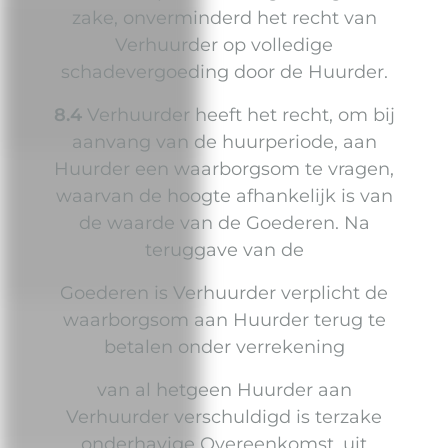
zake, onverminderd het recht van
Verhuurder op volledige
schadevergoeding door de Huurder.
8.4
Verhuurder heeft het recht, om bij
aanvang van de huurperiode, aan
Huurder een waarborgsom te vragen,
waarvan de hoogte afhankelijk is van
de waarde van de Goederen. Na
teruggave van de
Goederen is Verhuurder verplicht de
waarborgsom aan Huurder terug te
betalen onder verrekening
van al hetgeen Huurder aan
Verhuurder verschuldigd is terzake
onderhavige Overeenkomst, uit