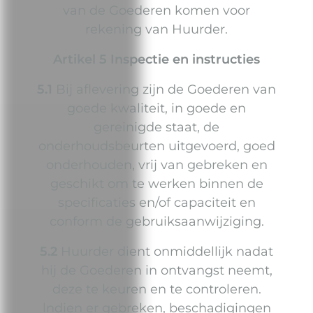
van de Goederen komen voor
rekening van Huurder.
Artikel 5 Inspectie en instructies
5.1
Bij aflevering zijn de Goederen van
goede kwaliteit, in goede en
gereinigde staat, de
onderhoudsbeurten uitgevoerd, goed
onderhouden, vrij van gebreken en
geschikt om te werken binnen de
specificaties en/of capaciteit en
conform de gebruiksaanwijziging.
5.2
Huurder dient onmiddellijk nadat
hij de Goederen in ontvangst neemt,
deze te keuren en te controleren.
lndien er gebreken, beschadigingen