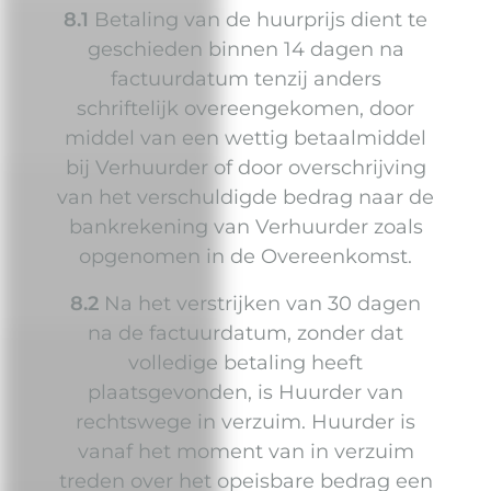
8.1
Betaling van de huurprijs dient te
geschieden binnen 14 dagen na
factuurdatum tenzij anders
schriftelijk overeengekomen, door
middel van een wettig betaalmiddel
bij Verhuurder of door overschrijving
van het verschuldigde bedrag naar de
bankrekening van Verhuurder zoals
opgenomen in de Overeenkomst.
8.2
Na het verstrijken van 30 dagen
na de factuurdatum, zonder dat
volledige betaling heeft
plaatsgevonden, is Huurder van
rechtswege in verzuim. Huurder is
vanaf het moment van in verzuim
treden over het opeisbare bedrag een