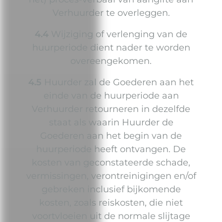
Verhuurder te overleggen.
4.4
Wijziging of verlenging van de
huurperiode dient nader te worden
overeengekomen.
4.5
Huurder zal de Goederen aan het
einde van de huurperiode aan
Verhuurder retourneren in dezelfde
staat als waarin Huurder de
Goederen aan het begin van de
huurperiode heeft ontvangen. De
kosten van geconstateerde schade,
vermissingen, verontreinigingen en/of
gebreken inclusief bijkomende
kosten, zoals reiskosten, die niet
voortvloeien uit de normale slijtage